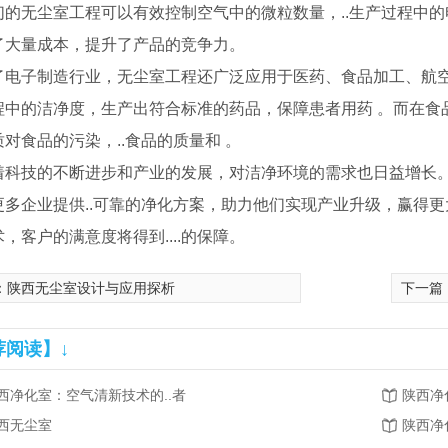
们的无尘室工程可以有效控制空气中的微粒数量，..生产过程中
了大量成本，提升了产品的竞争力。
了电子制造行业，无尘室工程还广泛应用于医药、食品加工、航空
程中的洁净度，生产出符合标准的药品，保障患者用药 。而在食
对食品的污染，..食品的质量和 。
着科技的不断进步和产业的发展，对洁净环境的需求也日益增长
更多企业提供..可靠的净化方案，助力他们实现产业升级，赢得
，客户的满意度将得到....的保障。
：
陕西无尘室设计与应用探析
下一篇
荐阅读】↓
西净化室：空气清新技术的..者
陕西净
西无尘室
陕西净
中盐长江盐化包装楼净化车间装修工程