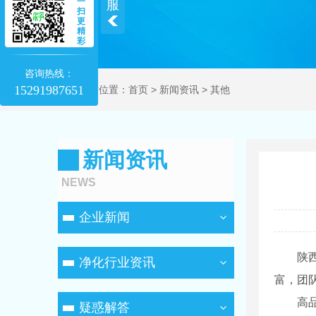
一
服
扫
更
精
彩
咨询热线：
15291987651
当前位置：
首页
>
新闻资讯
>
其他
新闻资讯
NEWS
企业新闻
陕
净化行业资讯
富，团
高
疑惑解答