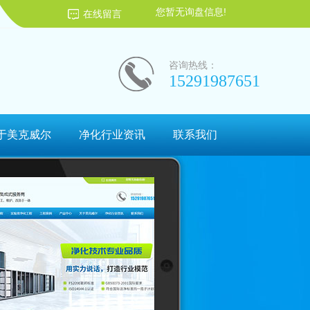
您暂无询盘信息!
在线留言
咨询热线：
15291987651
于美克威尔
净化行业资讯
联系我们