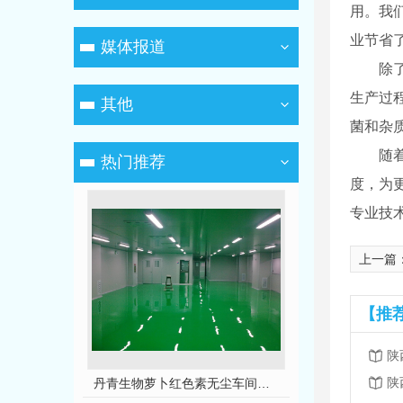
用。我
业节省
媒体报道
除
生产过
其他
菌和杂质
随
热门推荐
度，为
专业技术
上一篇
【推
陕
陕
熟食类食品车间10万级洁净厂房工程设计装修
丹青生物萝卜红色素无尘车间净化工程