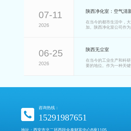
陕西净化室：空气清新
07-11
在当今的都市生活中，大
2026
加。陕西净化室公司作为
技术方面…
陕西无尘室
06-25
在当今的工业生产和科研
2026
要的地位。作为一种关键
生产效率…
咨询热线：
15291987651
地址：西安市北二环西段金泰财富中心B座1105