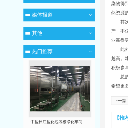
染物得
然资源
媒体报道
其
产，不
其他
业赢得
此
热门推荐
越高。
积极参
总
希望更
上一篇
【推
丹青生物萝卜红色素无尘车间净化工程
中盐长江盐化包装楼净化车间装修工程