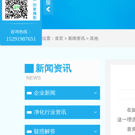
一
服
扫
更
精
彩
咨询热线：
15291987651
当前位置：
首页
>
新闻资讯
>
其他
新闻资讯
NEWS
企业新闻
在
净化行业资讯
这一理
首
疑惑解答