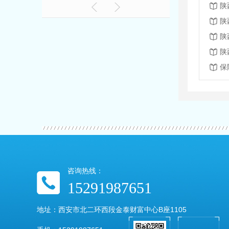
陕
陕
陕
保
咨询热线：
15291987651
地址：西安市北二环西段金泰财富中心B座1105