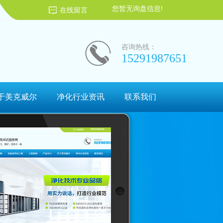
您暂无询盘信息!
在线留言
咨询热线：
15291987651
于美克威尔
净化行业资讯
联系我们