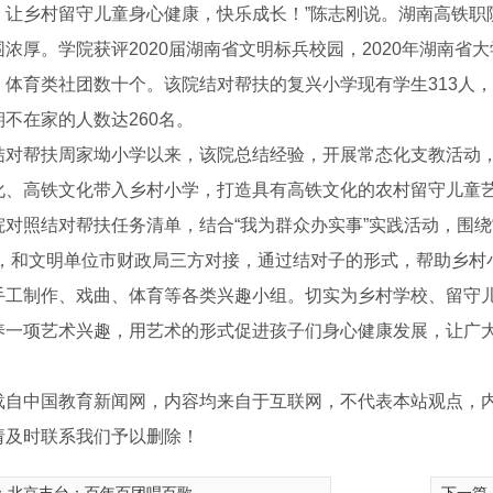
，让乡村留守儿童身心健康，快乐成长！”陈志刚说。湖南高铁职
围浓厚。学院获评2020届湖南省文明标兵校园，2020年湖南省
、体育类社团数十个。该院结对帮扶的复兴小学现有学生313人
不在家的人数达260名。
结对帮扶周家坳小学以来，该院总结经验，开展常态化支教活动
化、高铁文化带入乡村小学，打造具有高铁文化的农村留守儿童
院对照结对帮扶任务清单，结合“我为群众办实事”实践活动，围
题，和文明单位市财政局三方对接，通过结对子的形式，帮助乡村
手工制作、戏曲、体育等各类兴趣小组。切实为乡村学校、留守
养一项艺术兴趣，用艺术的形式促进孩子们身心健康发展，让广
。
载自中国教育新闻网，内容均来自于互联网，不代表本站观点，
请及时联系我们予以删除！
熟食类食品车间10万级洁净厂房工程设计装修
丹青生物萝卜红色素无尘车间净化工程