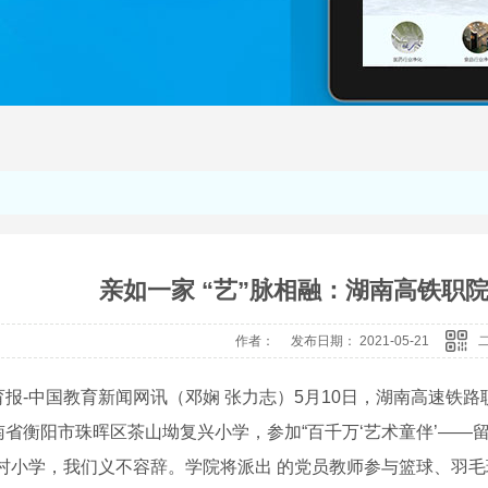
亲如一家 “艺”脉相融：湖南高铁职
作者： 发布日期： 2021-05-21
育报-中国教育新闻网讯（邓娴 张力志）5月10日，湖南高速铁
南省衡阳市珠晖区茶山坳复兴小学，参加“百千万‘艺术童伴’——
乡村小学，我们义不容辞。学院将派出 的党员教师参与篮球、羽