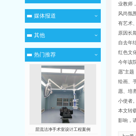
业教师
风尚氛
媒体报道
有艺术
原因长期
其他
自去年
红色文
热门推荐
今年该
愿”主
绘画、
愿、培
小使者
本文转
影响，
程案例
层流洁净手术室设计工程案例