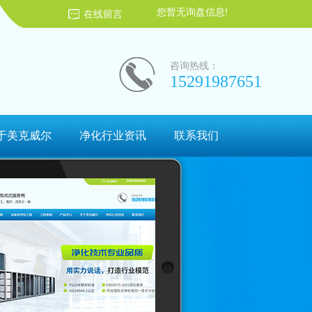
您暂无询盘信息!
在线留言
咨询热线：
15291987651
于美克威尔
净化行业资讯
联系我们